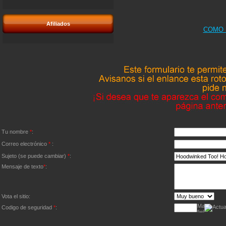
Afiliados
COMO 
Tu nombre
*
:
Correo electrónico
*
:
Sujeto (se puede cambiar)
*
:
Mensaje de texto
*
:
Vota el sitio:
Codigo de seguridad
*
: