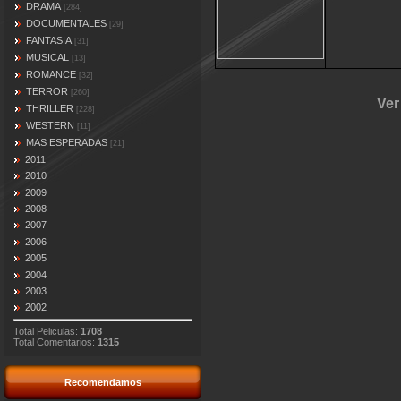
DRAMA
[284]
DOCUMENTALES
[29]
FANTASIA
[31]
MUSICAL
[13]
ROMANCE
[32]
TERROR
[260]
Ver
THRILLER
[228]
WESTERN
[11]
MAS ESPERADAS
[21]
2011
2010
2009
2008
2007
2006
2005
2004
2003
2002
Total Peliculas:
1708
Total Comentarios:
1315
Recomendamos