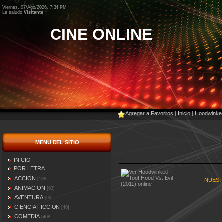
Viernes, 07/Ago/2026, 7:34 PM
Le saludo
Visitante
CINE ONLINE
Agregar a Favoritos
|
Inicio
|
Hoodwinked
MENU DEL SITIO
INICIO
POR LETRA
ACCION
[188]
NUEST
ANIMACION
[93]
AVENTURA
[69]
CIENCIA FICCION
[40]
COMEDIA
[408]