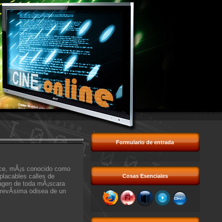
Formulario de entrada
ace, mÃ¡s conocido como
placables calles de
Cosas Esenciales
magen de toda mÃ¡scara
revÃ­sima odisea de un