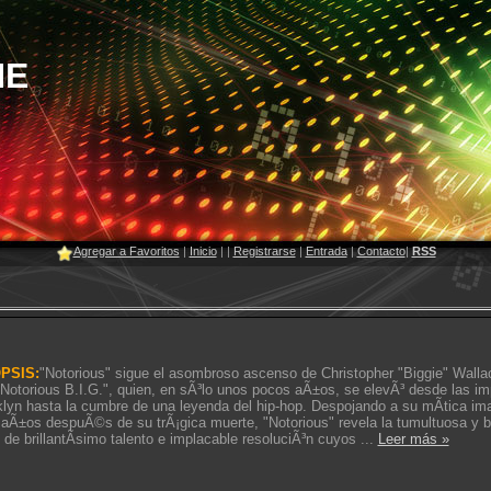
NE
Agregar a Favoritos
|
Inicio
|
|
Registrarse
|
Entrada
|
Contacto
|
RSS
PSIS:
"Notorious" sigue el asombroso ascenso de Christopher "Biggie" Wall
Notorious B.I.G.", quien, en sÃ³lo unos pocos aÃ±os, se elevÃ³ desde las im
lyn hasta la cumbre de una leyenda del hip-hop. Despojando a su mÃ­tica i
aÃ±os despuÃ©s de su trÃ¡gica muerte, "Notorious" revela la tumultuosa y b
 de brillantÃ­simo talento e implacable resoluciÃ³n cuyos
...
Leer más »