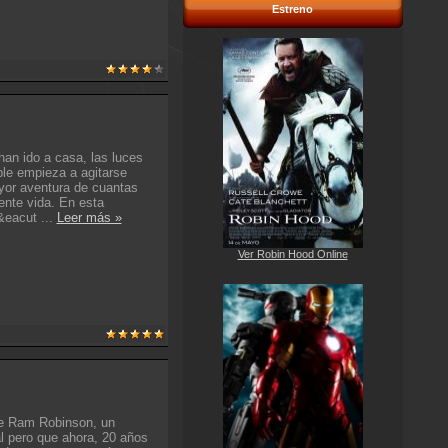
Estreno
an ido a casa, las luces
ble empieza a agitarse
ayor aventura de cuantas
mente vida. En esta
 &eacut
...
Leer más »
Ver Robin Hood Online
he Ram Robinson, un
al pero que ahora, 20 años