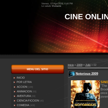
Viernes, 07/Ago/2026, 6:44 PM
Le saludo
Visitante
CINE ONLI
Inicio
»
2009
»
Julio
»
02
MENU DEL SITIO
Notorious 2009
INICIO
SINO
POR LETRA
"The 
ACCION
[188]
Brook
ANIMACION
[93]
once 
AVENTURA
joven
[69]
CIENCIA FICCION
[40]
COMEDIA
[408]