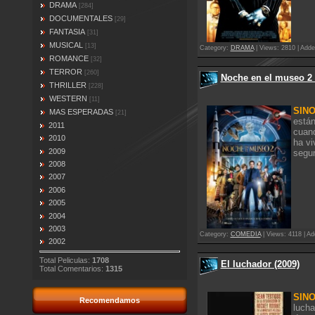
DRAMA
[284]
DOCUMENTALES
[29]
FANTASIA
[31]
MUSICAL
[13]
Category:
DRAMA
| Views: 2810 | Adde
ROMANCE
[32]
TERROR
[260]
Noche en el museo 2 
THRILLER
[228]
WESTERN
[11]
SINO
MAS ESPERADAS
[21]
están
2011
cuand
2010
ha vi
2009
segun
2008
2007
2006
2005
2004
2003
Category:
COMEDIA
| Views: 4118 | Ad
2002
Total Peliculas:
1708
El luchador (2009)
Total Comentarios:
1315
SINO
Recomendamos
lucha