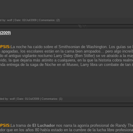
d by: wolf | Date:
02/Jul/2009
| Comentarios: (2)
(2009)
PSIS:
La noche ha caído sobre el Smithsonian de Washington. Los guías se h
 apagadas, los escolares están en la cama bien arropados... pero algo increí
o el antiguo vigilante nocturno Larry Daley (Ben Stiller) se ve atraído a la m
vido, la que dejaría más atónito a cualquiera, en la que la historia cobra real
da entrega de la saga de Noche en el Museo, Larry libra un combate de tan
ded by: wolf | Date:
01/Jul/2009
| Comentarios: (1)
PSIS:
La trama de
El Luchador
nos narra la agonía profesional de Randy T
dor que en los años 80 había estado en la cumbre de la lucha libre profesion