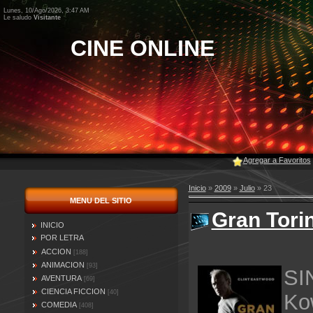
Lunes, 10/Ago/2026, 3:47 AM
Le saludo
Visitante
CINE ONLINE
Agregar a Favoritos
Inicio
»
2009
»
Julio
»
23
MENU DEL SITIO
Gran Torin
INICIO
POR LETRA
ACCION
[188]
ANIMACION
[93]
SI
AVENTURA
[69]
CIENCIA FICCION
[40]
Ko
COMEDIA
[408]