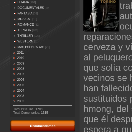
DRAMA
tra
[284]
DOCUMENTALES
[29]
aut
FANTASIA
[31]
MUSICAL
[13]
oc
ROMANCE
[32]
TERROR
[260]
reparacione
THRILLER
[228]
WESTERN
[11]
cerveza y v
MAS ESPERADAS
[21]
2011
al peluquero
2010
2009
que solía c
2008
2007
vecinos se 
2006
han fallecid
2005
2004
sustituidos 
2003
2002
hmong, del 
Total Peliculas:
1708
Total Comentarios:
1315
que él despr
Recomendamos
espera a qu