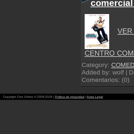
comercial 
VER
CENTRO COME
Category:
COMED
Added by: wolf | 
Comentarios: (0)
Copyright Cine Online © 2009-2026 |
Politica de privacidad
|
Aviso Legal