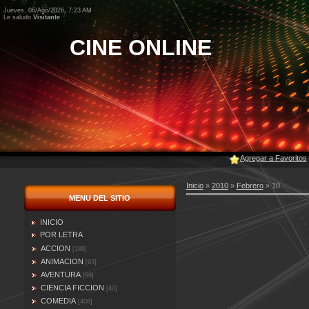
Jueves, 06/Ago/2026, 7:23 AM
Le saludo
Visitante
CINE ONLINE
Agregar a Favoritos
Inicio
»
2010
»
Febrero
»
10
MENU DEL SITIO
INICIO
POR LETRA
ACCION
[188]
ANIMACION
[93]
AVENTURA
[69]
CIENCIA FICCION
[40]
COMEDIA
[408]