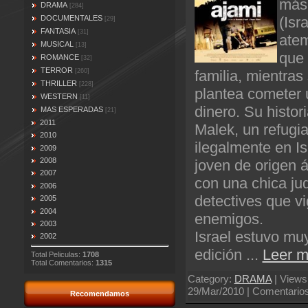
más 
DRAMA
[284]
(Isra
DOCUMENTALES
[29]
FANTASIA
[31]
atem
MUSICAL
[13]
que 
ROMANCE
[32]
TERROR
familia, mientra
[260]
THRILLER
[228]
plantea cometer 
WESTERN
[11]
dinero. Su histor
MAS ESPERADAS
[21]
2011
Malek, un refugi
2010
ilegalmente en Isr
2009
2008
joven de origen 
2007
con una chica ju
2006
detectives que vi
2005
2004
enemigos.
2003
Israel estuvo mu
2002
edición
...
Leer m
Total Peliculas:
1708
Total Comentarios:
1315
Category:
DRAMA
| Views:
29/Mar/2010
| Comentarios
Recomendamos