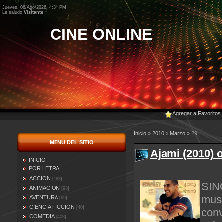
Jueves, 06/Ago/2026, 4:34 PM
Le saludo
Visitante
CINE ONLINE
Agregar a Favoritos
Inicio
»
2010
»
Marzo
»
29
MENU DEL SITIO
Ajami (2010) o
INICIO
POR LETRA
ACCION
[188]
SIN
ANIMACION
[93]
musu
AVENTURA
[69]
CIENCIA FICCION
[40]
con
COMEDIA
[408]