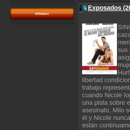
Exposados (20
Afiliados
SIN
caz
meno
sus 
asig
muje
Hurl
libertad condicio
trabajo represent
cuando Nicole lo
una pista sobre 
asesinato, Milo 
él y Nicole nunc
están continuame