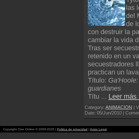
las 
del 
de 
con destruir la p
cambiar la vida 
Tras ser secuest
retenido en un va
secuestradores ll
practican un lav
Título:
Ga'Hoole:
guardianes
Títu
...
Leer más 
Category:
ANIMACION
| V
Date:
05/Jun/2010
| Coment
Copyright Cine Online © 2009-2026 |
Politica de privacidad
|
Aviso Legal