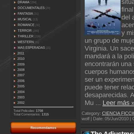
sitú
DRAMA
[284]
fina
DOCUMENTALES
[29]
FANTASIA
[31]
del 
MUSICAL
[13]
acer
ROMANCE
[32]
TERROR
y mi
[260]
THRILLER
[228]
un grupo de muj
WESTERN
[11]
Virginia. Un sace
MAS ESPERADAS
[21]
2011
mandará a la pol
2010
encontrarán una 
2009
cuerpos humanos
2008
2007
ser un experimen
2006
puede tener rela
2005
2004
desaparecidas. Al
2003
Mu
...
Leer más 
2002
Total Peliculas:
1708
Category:
CIENCIA FICC
Total Comentarios:
1315
wolf | Date:
05/Jun/2010
| 
Recomendamos
The Adjustmen