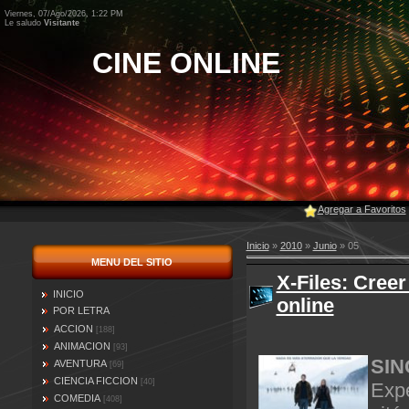
Viernes, 07/Ago/2026, 1:22 PM
Le saludo
Visitante
CINE ONLINE
Agregar a Favoritos
Inicio
»
2010
»
Junio
»
05
MENU DEL SITIO
X-Files: Creer
INICIO
online
POR LETRA
ACCION
[188]
ANIMACION
[93]
SIN
AVENTURA
[69]
CIENCIA FICCION
[40]
Expe
COMEDIA
[408]