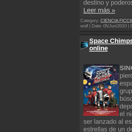
destino y podero
Leer más »
Category:
CIENCIA FICC
wolf | Date:
05/Jun/2010
| 
Space Chimps:
online
SIN
pier
espa
grup
bús
depo
el n
ser lanzado al e
estrellas de un d