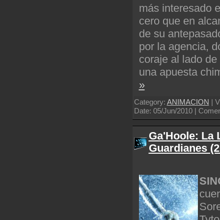
más interesado e
cero que en alcan
de su antepasado
por la agencia, d
coraje al lado d
una apuesta chim
»
Category:
ANIMACION
| V
Date:
05/Jun/2010
| Coment
Ga'Hoole: La
Guardianes (2
SIN
cuen
Sore
Tyto