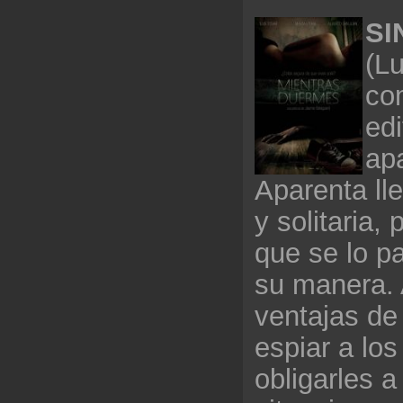
SI
(Lu
co
edi
ap
Aparenta lle
y solitaria, 
que se lo p
su manera. 
ventajas de
espiar a los
obligarles a