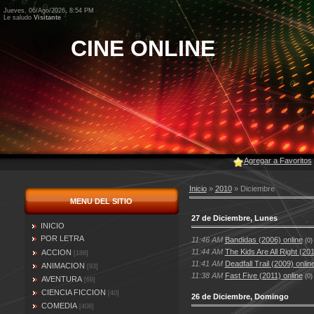
Jueves, 06/Ago/2026, 8:54 PM
Le saludo
Visitante
CINE ONLINE
Agregar a Favoritos
Inicio
»
2010
»
Diciembre
MENU DEL SITIO
27 de Diciembre, Lunes
INICIO
POR LETRA
11:46 AM
Bandidas (2006) online
(0)
11:44 AM
The Kids Are All Right (201
ACCION
[188]
11:41 AM
Deadfall Trail (2009) onlin
ANIMACION
[93]
11:38 AM
Fast Five (2011) online
(0)
AVENTURA
[69]
CIENCIA FICCION
[40]
26 de Diciembre, Domingo
COMEDIA
[408]