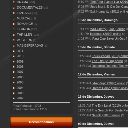
5:10 PM
The Four-Faced Liar (2010)
DRAMA
[284]
5:06 PM
Jose Marti: El Ojo Del Cana
DOCUMENTALES
[29]
5:02 PM
Exit Humanity (2011) online
FANTASIA
[31]
MUSICAL
[13]
19 de Diciembre, Domingo
ROMANCE
[32]
1:14 PM
Wild Cherry (2009) online
TERROR
(
[260]
1:11 PM
Insidious (2010) online
(0)
THRILLER
[228]
1:08 PM
¿Para Que Sirve Un Oso? (
WESTERN
[11]
MAS ESPERADAS
[21]
18 de Diciembre, Sábado
2011
11:56 AM
Knucklehead (2010) onlin
2010
11:53 AM
The Trial (2010) online
2009
(0)
11:46 AM
Detective Dee And The My
2008
2007
17 de Diciembre, Viernes
2006
2005
11:36 AM
I Am Virgin (2010) online
(0
2004
11:31 AM
Dream Home (2010) onlin
2003
16 de Diciembre, Jueves
2002
11:31 AM
The Dry Land (2010) onli
Total Peliculas:
1708
Total Comentarios:
1315
11:27 AM
The Search For Santa Paw
11:22 AM
Needle (2010) online
(0)
Recomendamos
09 de Diciembre, Jueves