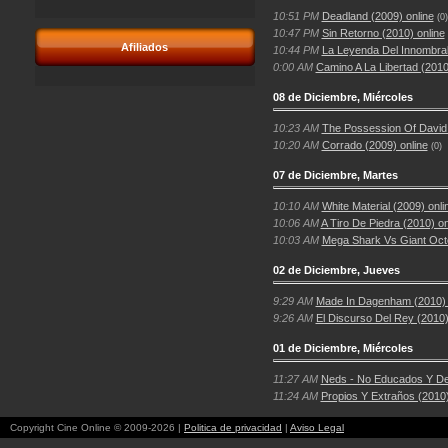
10:51 PM
Deadland (2009) online
(0)
10:47 PM
Sin Retorno (2010) online
Afiliados
10:44 PM
La Leyenda Del Innombrab
0:00 AM
Camino A La Libertad (2010
08 de Diciembre, Miércoles
10:23 AM
The Possession Of David O
10:20 AM
Corrado (2009) online
(0)
07 de Diciembre, Martes
10:10 AM
White Material (2009) onli
10:06 AM
A Tiro De Piedra (2010) on
10:03 AM
Mega Shark Vs Giant Octo
02 de Diciembre, Jueves
9:29 AM
Made In Dagenham (2010) 
9:26 AM
El Discurso Del Rey (2010)
01 de Diciembre, Miércoles
11:27 AM
Neds - No Educados Y Del
11:24 AM
Propios Y Extraños (2010)
Copyright Cine Online © 2009-2026 |
Politica de privacidad
|
Aviso Legal