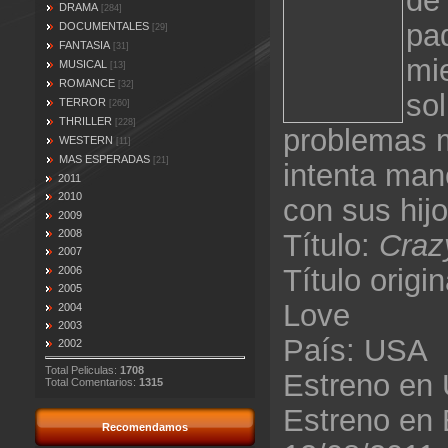
de
DRAMA
[284]
pa
DOCUMENTALES
[29]
FANTASIA
[31]
mie
MUSICAL
[13]
ROMANCE
[32]
so
TERROR
[260]
THRILLER
[228]
problemas m
WESTERN
[11]
MAS ESPERADAS
[21]
intenta mane
2011
2010
con sus hijo
2009
2008
Título:
Craz
2007
Título origi
2006
2005
Love
2004
2003
País: USA
2002
Total Peliculas:
1708
Estreno en
Total Comentarios:
1315
Estreno en
Recomendamos