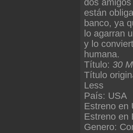
dos amigos
están oblig
banco, ya q
lo agarran 
y lo convie
humana.
Título:
30 M
Título origi
Less
País: USA
Estreno en
Estreno en
Genero: Co