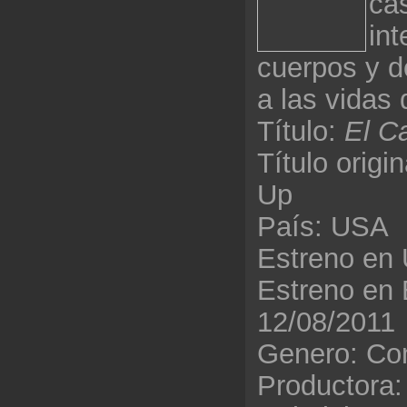
ca
in
cuerpos y d
a las vidas 
Título:
El C
Título origi
Up
País: USA
Estreno en
Estreno en
12/08/2011
Genero: Co
Productora: 