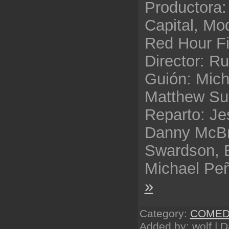
Productora:
Capital, Mo
Red Hour F
Director: R
Guión: Micha
Matthew Sul
Reparto: Je
Danny McBr
Swardson, B
Michael Pe
»
Category:
COMED
Added by: wolf | 