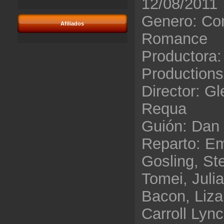
12/08/2011
Genero: Co
Afiliados
Romance
Productora:
Productions 
Director: Gl
Requa
Guión: Dan
Reparto: E
Gosling, St
Tomei, Juli
Bacon, Liza
Carroll Lyn