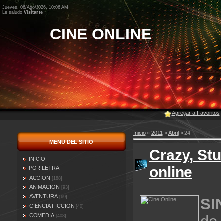
Jueves, 06/Ago/2026, 10:06 AM
Le saludo
Visitante
CINE ONLINE
Agregar a Favoritos
Inicio
»
2011
»
Abril
»
24
MENU DEL SITIO
Crazy, Stu
INICIO
online
POR LETRA
ACCION
[188]
ANIMACION
[93]
AVENTURA
[69]
SI
CIENCIA FICCION
[40]
COMEDIA
[408]