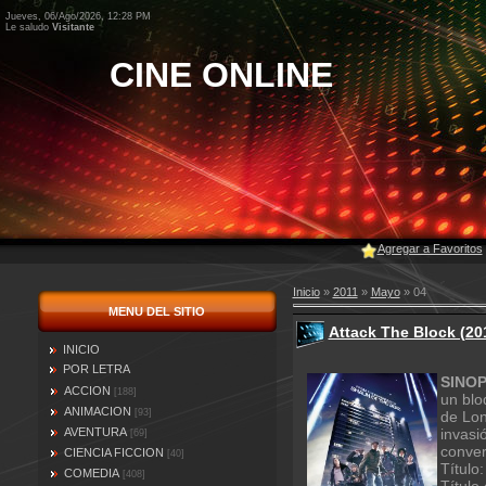
Jueves, 06/Ago/2026, 12:28 PM
Le saludo
Visitante
CINE ONLINE
Agregar a Favoritos
Inicio
»
2011
»
Mayo
»
04
MENU DEL SITIO
Attack The Block (20
INICIO
POR LETRA
SINOP
ACCION
[188]
un blo
ANIMACION
[93]
de Lon
AVENTURA
invasi
[69]
convert
CIENCIA FICCION
[40]
Título
COMEDIA
[408]