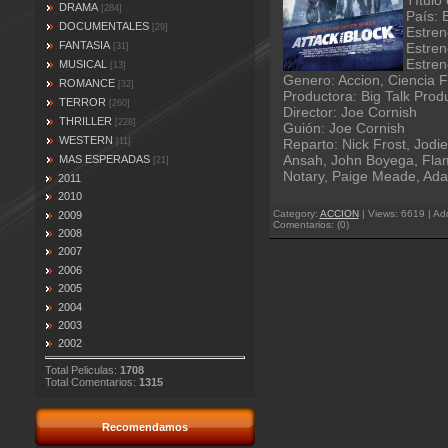
Título 
DRAMA
[284]
País: 
DOCUMENTALES
[29]
Estren
FANTASIA
Estren
[31]
Estren
MUSICAL
[13]
Genero: Accion, Ciencia F
ROMANCE
[32]
Productora: Big Talk Prod
TERROR
[260]
Director: Joe Cornish
THRILLER
[228]
Guión: Joe Cornish
WESTERN
[11]
Reparto: Nick Frost, Jodi
Ansah, John Boyega, Flami
MAS ESPERADAS
[21]
Notary, Paige Meade, A
2011
2010
Category:
ACCION
| Views: 6619 | Ad
2009
Comentarios: (0)
2008
2007
2006
2005
2004
2003
2002
Total Peliculas:
1708
Total Comentarios:
1315
Recomendamos