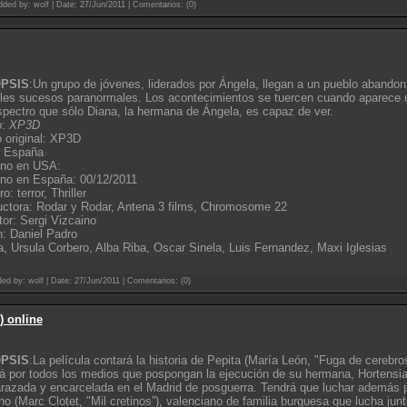
dded by: wolf | Date:
27/Jun/2011
| Comentarios: (0)
PSIS
:Un grupo de jóvenes, liderados por Ángela, llegan a un pueblo abandon
les sucesos paranormales. Los acontecimientos se tuercen cuando aparece u
pectro que sólo Diana, la hermana de Ángela, es capaz de ver.
o:
XP3D
o original: XP3D
: España
eno en USA:
no en España: 00/12/2011
: terror, Thriller
ctora: Rodar y Rodar, Antena 3 films, Chromosome 22
tor: Sergi Vizcaino
: Daniel Padro
 Ursula Corbero, Alba Riba, Oscar Sinela, Luis Fernandez, Maxi Iglesias
ded by: wolf | Date:
27/Jun/2011
| Comentarios: (0)
) online
PSIS
:La película contará la historia de Pepita (María León, "Fuga de cereb
rá por todos los medios que pospongan la ejecución de su hermana, Hortensia
azada y encarcelada en el Madrid de posguerra. Tendrá que luchar además p
no (Marc Clotet, "Mil cretinos”), valenciano de familia burguesa que lucha jun