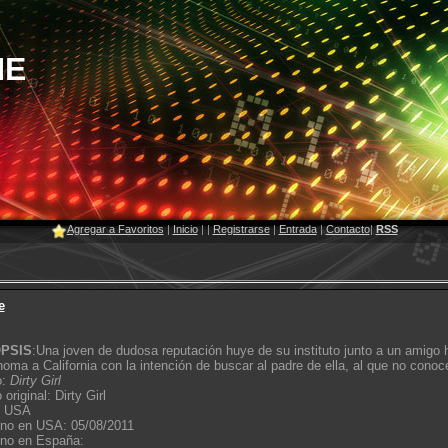
NE
Agregar a Favoritos
|
Inicio
|
|
Registrarse
|
Entrada
|
Contacto
|
RSS
e
PSIS
:Una joven de dudosa reputación huye de su instituto junto a un amigo
oma a California con la intención de buscar al padre de ella, al que no conoc
o:
Dirty Girl
 original: Dirty Girl
: USA
eno en USA: 05/08/2011
eno en España: