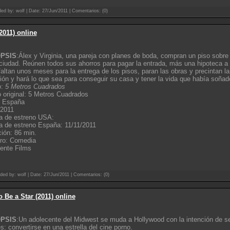
ded by: wolf | Date:
27/Jun/2011
| Comentarios: (0)
2011) online
PSIS
:Álex y Virginia, una pareja con planes de boda, compran un piso sobre
ciudad. Reúnen todos sus ahorros para pagar la entrada, más una hipoteca a
faltan unos meses para la entrega de los pisos, paran las obras y precintan l
ión y hará lo que sea para conseguir su casa y tener la vida que había soñad
o:
5 Metros Cuadrados
o original: 5 Metros Cuadrados
: España
 2011
a de estreno USA:
 de estreno España: 11/11/2011
ión: 86 min.
ro: Comedia
iente Films
ded by: wolf | Date:
27/Jun/2011
| Comentarios: (0)
 Be a Star (2011) online
PSIS
:Un adolecente del Midwest se muda a Hollywood con la intención de se
s: convertirse en una estrella del cine porno.