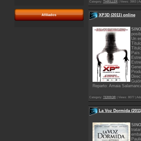
Category:
THRILLER
| Views: 3963 | A
XP3D (2011) online
Afiliados
SINO
posib
Un es
Títul
Títul
País
Estr
Estre
Genero
Produ
Direc
Guión
Reparto: Amaia Salamanca,
Category:
TERROR
| Views: 8077 | Ad
La Voz Dormida (2011
SINO
trata
embar
Pauli