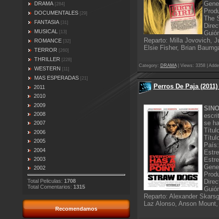
Gene
DRAMA
[284]
Produ
DOCUMENTALES
[29]
The S
FANTASIA
[31]
Direc
MUSICAL
[13]
Guión
Reparto: Milla Jovovich,
ROMANCE
[32]
Elsie Fisher, Brian Baum
TERROR
[260]
THRILLER
[228]
Category:
DRAMA
| Views: 3358 | Adde
WESTERN
[11]
MAS ESPERADAS
[21]
Perros De Paja (2011)
2011
2010
2009
SINO
2008
escri
se ha
2007
Títul
2006
Títul
2005
País
2004
Estr
2003
Estr
Gener
2002
Produ
Total Peliculas:
1708
Direc
Total Comentarios:
1315
Guió
Reparto: Alexander Skars
Laz Alonso, Anson Mount, 
Recomendamos