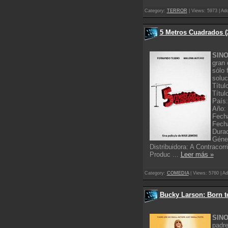
Category:
TERROR
| Views: 5973 | Ad
5 Metros Cuadrados (
SINO
gran 
sólo 
soluc
Títul
Títul
País
Año:
Fech
Fecha
Durac
Géne
Distribuidora: A Contracorr
Produc
...
Leer más »
Category:
COMEDIA
| Views: 5760 | Ad
Bucky Larson: Born to
SINO
padre