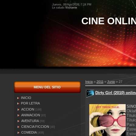
Jueves, 06/Ago/2026, 7:24 PM
Le saludo
Visitante
CINE ONLI
Inicio
»
2011
»
Junio
»
27
MENU DEL SITIO
Dirty Girl (2010) onlin
INICIO
POR LETRA
SINO
ACCION
[188]
Oklah
ANIMACION
Títul
[93]
Título
AVENTURA
[69]
País
CIENCIA FICCION
[40]
Estr
COMEDIA
[408]
Estr