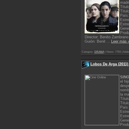
madri
Títul
Títul
País
Estr
Estre
Gene
Produ
Director: Benito Zambrano
Guión: Benit
...
Leer más 
Category:
DRAMA
| Views: 7783 | Adde
Lobos De Arga (2011)
SINO
el hi
despu
nombr
la ma
Títul
Títul
País
Estr
Estre
Gener
Prod