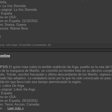
leña.
o:
La Voz Dormida
o original: La Voz Dormida
: España
eno en USA:
no en España: 21/10/2011
ro: Drama, Guerra
ctora: Warner Bros.
»
d by: wolf | Date:
27/Jun/2011
| Comentarios: (0)
 online
PSIS
:El guión trata sobre la terrible maldición de Arga, pueblo en la ruta de
jo de la marquesa de Mariño, se convirtió en hombre lobo en su décimo cump
és, Tomás, escritor fracasado y último descendiente de los Mariño, regresa a
ado hijo adoptivo. La verdadera razón por la que ha sido convocado es para q
ldición que lleva todo ese tiempo aterrorizando la región.
o:
Lobos De Arga
o original: Lobos De Arga
: España
eno en USA:
no en España: 28/10/2011
o: Terror, Accion, Comedia
uc
...
Leer más »