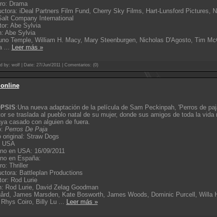
ro: Drama
ctora: iDeal Partners Film Fund, Cherry Sky Films, Hart-Lunsford Pictures, No
alt Company International
tor: Abe Sylvia
: Abe Sylvia
 Juno Temple, William H. Macy, Mary Steenburgen, Nicholas D'Agosto, Tim M
ga
...
Leer más »
d by: wolf | Date:
27/Jun/2011
| Comentarios: (0)
 online
PSIS
:Una nueva adaptación de la película de Sam Peckinpah, 'Perros de paja
tor se traslada al pueblo natal de su mujer, donde sus amigos de toda la vida
ya casado con alguien de fuera.
o:
Perros De Paja
o original: Straw Dogs
: USA
eno en USA: 16/09/2011
eno en España:
o: Thriller
ctora: Battleplan Productions
tor: Rod Lurie
n: Rod Lurie, David Zelag Goodman
gård, James Marsden, Kate Bosworth, James Woods, Dominic Purcell, Willa H
Rhys Coiro, Billy Lu
...
Leer más »