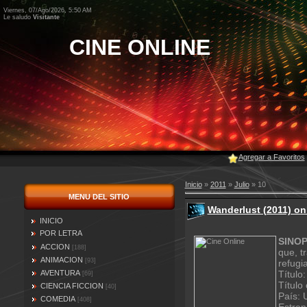
Viernes, 07/Ago/2026, 5:50 AM
Le saludo
Visitante
CINE ONLINE
Agregar a Favoritos
Inicio
»
2011
»
Julio
»
10
MENU DEL SITIO
Wanderlust (2011) on
INICIO
POR LETRA
SINOP
ACCION
[188]
que, t
ANIMACION
[93]
refugi
AVENTURA
Título
[69]
Título
CIENCIA FICCION
[40]
País:
COMEDIA
[408]