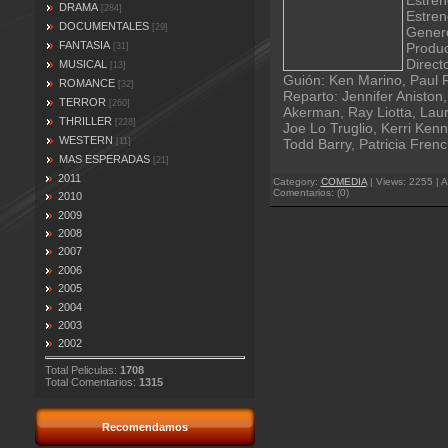
Estren
DRAMA
[284]
Estren
DOCUMENTALES
[29]
Gener
FANTASIA
Produc
[31]
Direct
MUSICAL
[13]
Guión: Ken Marino, Paul 
ROMANCE
[32]
Reparto: Jennifer Aniston
TERROR
[260]
Akerman, Ray Liotta, Lau
THRILLER
[228]
Joe Lo Truglio, Kerri Ken
WESTERN
[11]
Todd Barry, Patricia Fren
MAS ESPERADAS
[21]
2011
Category:
COMEDIA
| Views: 2255 | A
Comentarios: (0)
2010
2009
2008
2007
2006
2005
2004
2003
2002
Total Peliculas:
1708
Total Comentarios:
1315
Recomendamos