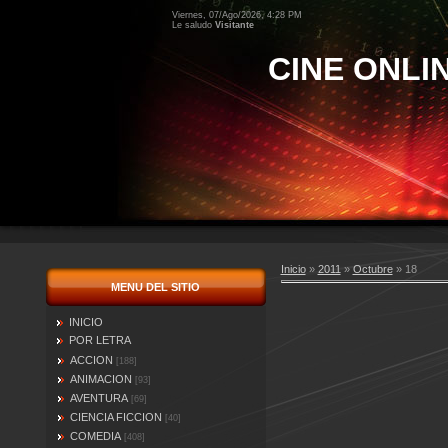
Viernes, 07/Ago/2026, 4:28 PM
Le saludo
Visitante
CINE ONLI
Inicio
»
2011
»
Octubre
»
18
MENU DEL SITIO
INICIO
POR LETRA
ACCION
[188]
ANIMACION
[93]
AVENTURA
[69]
CIENCIA FICCION
[40]
COMEDIA
[408]