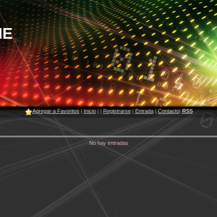
NE
Agregar a Favoritos
|
Inicio
|
|
Registrarse
|
Entrada
|
Contacto
|
RSS
No hay entradas