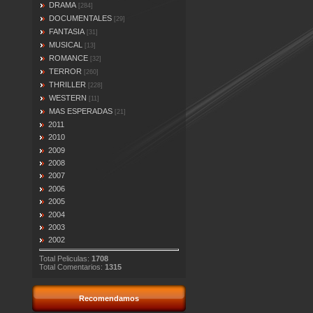
DRAMA
[284]
DOCUMENTALES
[29]
FANTASIA
[31]
MUSICAL
[13]
ROMANCE
[32]
TERROR
[260]
THRILLER
[228]
WESTERN
[11]
MAS ESPERADAS
[21]
2011
2010
2009
2008
2007
2006
2005
2004
2003
2002
Total Peliculas:
1708
Total Comentarios:
1315
Recomendamos