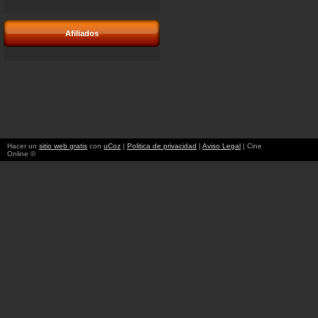
Afiliados
Hacer un
sitio web gratis
con
uCoz
|
Politica de privacidad
|
Aviso Legal
| Cine
Online ©