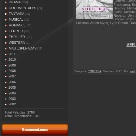
Genero: Comed
DRAMA
[284]
Productora: Se
DOCUMENTALES
Director: Micha
[29]
Guión: Michael
FANTASIA
[31]
Reparto: Jenn
Brooke Smith, 
MUSICAL
[13]
Leibman, Arden Myrin, Lynn Cohen, Danie
ROMANCE
[32]
TERROR
[260]
THRILLER
[228]
WESTERN
[11]
VER 
MAS ESPERADAS
[21]
2011
2010
2009
2008
Categoria
:
COMEDIA
|
Visiones
: 2227 |
Por
:
wolf
2007
2006
2005
2004
2003
2002
Total Peliculas:
1708
Total Comentarios:
1315
Recomendamos