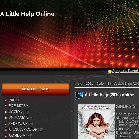
A Little Help Online
Agregar a Favori
Inicio
»
2011
»
Julio
»
19
» A Little Help (20
MENU DEL SITIO
A Little Help (2010) online
INICIO
POR LETRA
SINOPSIS
:
ACCION
[188]
Una mujer se e
ANIMACION
sí misma y su h
[93]
Título:
A Little 
AVENTURA
[69]
Título original: 
País: USA
CIENCIA FICCION
[40]
Estreno en USA
COMEDIA
[408]
Estreno en Es