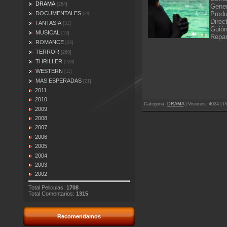
DRAMA
[284]
Gene
Produ
DOCUMENTALES
[29]
Direc
FANTASIA
[31]
Guión
MUSICAL
[13]
Repar
ROMANCE
[32]
TERROR
[260]
THRILLER
[228]
WESTERN
[11]
MAS ESPERADAS
[21]
2011
2010
Categoria
:
DRAMA
|
Visiones
: 4024 |
P
2009
2008
2007
2006
2005
2004
2003
2002
Total Peliculas:
1708
Total Comentarios:
1315
Recomendamos