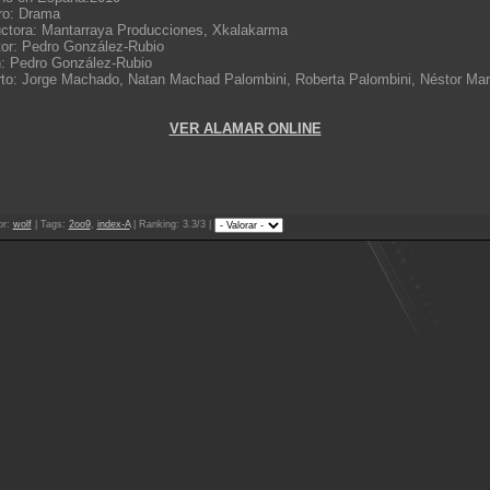
ro: Drama
ctora: Mantarraya Producciones, Xkalakarma
tor: Pedro González-Rubio
: Pedro González-Rubio
to: Jorge Machado, Natan Machad Palombini, Roberta Palombini, Néstor Mar
VER ALAMAR ONLINE
or
:
wolf
|
Tags
:
2oo9
,
index-A
|
Ranking
: 3.3/3 |