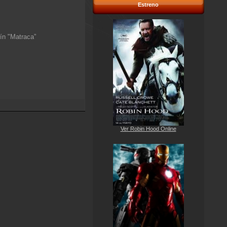
Estreno
ín "Matraca”
Ver Robin Hood Online