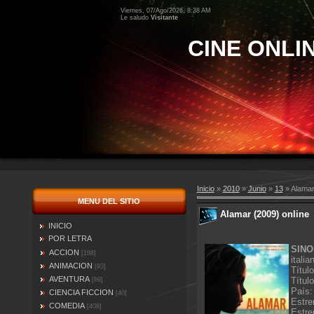
Viernes, 07/Ago/2026, 8:38 AM
Le saludo
Visitante
CINE ONLI
Inicio
»
2010
»
Junio
»
13
» Alamar
MENU DEL SITIO
Alamar (2009) online
INICIO
POR LETRA
SINO
ACCION
[188]
itali
ANIMACION
[93]
Títul
AVENTURA
Título
[69]
País:
CIENCIA FICCION
[40]
Estre
COMEDIA
[408]
Estre