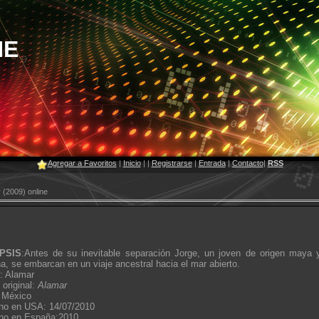
NE
Agregar a Favoritos
|
Inicio
|
|
Registrarse
|
Entrada
|
Contacto
|
RSS
 (2009) online
PSIS
:Antes de su inevitable separación Jorge, un joven de origen maya 
ana, se embarcan en un viaje ancestral hacia el mar abierto.
o: Alamar
 original:
Alamar
 México
no en USA: 14/07/2010
no en España:2010