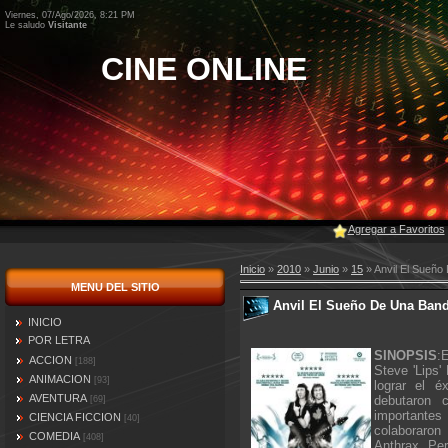
Viernes, 07/Ago/2026, 8:21 PM
Le saludo
Visitante
CINE ONLINE
Agregar a Favoritos
Inicio
»
2010
»
Junio
»
15
» Anvil El Sueño
MENU DEL SITIO
Anvil El Sueño De Una Band
INICIO
POR LETRA
SINOPSIS
:
ACCION
[188]
Steve 'Lips'
ANIMACION
[93]
lograr el é
AVENTURA
debutaron 
[69]
importante
CIENCIA FICCION
[40]
colaboraron
COMEDIA
[408]
Anthrax. Pe