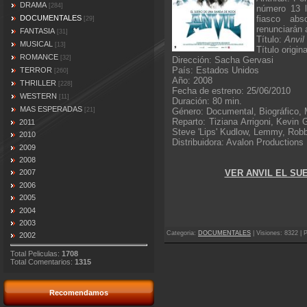
DRAMA
[284]
número 13 l
fiasco ab
DOCUMENTALES
[29]
renunciarán 
FANTASIA
[31]
Título:
Anvil
MUSICAL
[13]
Título origin
ROMANCE
[32]
Dirección: Sacha Gervasi
País: Estados Unidos
TERROR
[260]
Año: 2008
THRILLER
[228]
Fecha de estreno: 25/06/2010
WESTERN
[11]
Duración: 80 min.
MAS ESPERADAS
Género: Documental, Biográfico,
[21]
Reparto: Tiziana Arrigoni, Kevin 
2011
Steve 'Lips' Kudlow, Lemmy, Robb
2010
Distribuidora: Avalon Productions
2009
2008
VER ANVIL EL SU
2007
2006
2005
2004
2003
Categoria
:
DOCUMENTALES
|
Visiones
: 8322 |
P
2002
Total Peliculas:
1708
Total Comentarios:
1315
Recomendamos