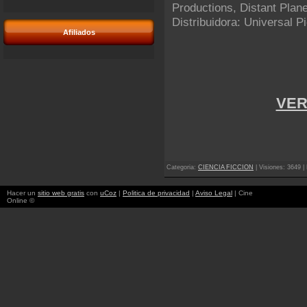
Productions, Distant Plan
Distribuidora: Universal P
Afiliados
VER
Categoria
:
CIENCIA FICCION
|
Visiones
: 3649 |
Hacer un
sitio web gratis
con
uCoz
|
Politica de privacidad
|
Aviso Legal
| Cine
Online ©