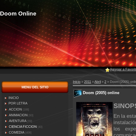
Doom Online
Agregar a Favori
Inicio
»
2011
»
Abril
»
2
» Doom (2005) onli
MENU DEL SITIO
Doom (2005) online
INICIO
POR LETRA
SINOP
ACCION
[188]
En la est
ANIMACION
[93]
AVENTURA
instalaci
[69]
CIENCIA FICCION
[40]
los exp
COMEDIA
[408]
comunic