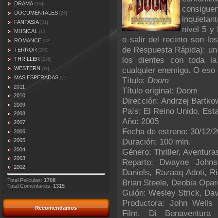
DRAMA
[284]
consigu
DOCUMENTALES
[29]
inquieta
FANTASIA
[31]
nivel 5 y
MUSICAL
[13]
o salir del recinto son 
ROMANCE
[32]
de Respuesta Rápida): un
TERROR
[260]
los dientes con toda la
THRILLER
[228]
WESTERN
cualquier enemigo. O eso 
[11]
MAS ESPERADAS
[21]
Título:
Doom
2011
Título original: Doom
2010
Dirección: Andrzej Bartko
2009
País: El Reino Unido, Es
2008
Año: 2005
2007
Fecha de estreno: 30/12/
2006
Duración: 100 min.
2005
2004
Género: Thriller, Aventuras
2003
Reparto: Dwayne Johns
2002
Daniels, Razaaq Adoti, Ri
Total Peliculas:
1708
Brian Steele, Deobia Opar
Total Comentarios:
1315
Guión: Wesley Strick, Da
Productora: John Wells P
Recomendamos
Film, Di Bonaventura 