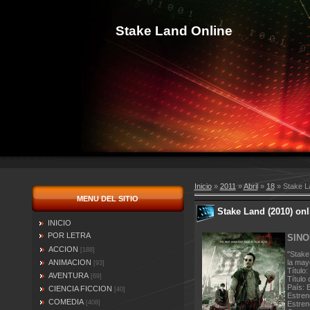
Stake Land Online
Inicio
»
2011
»
Abril
»
18
» Stake La
MENU DEL SITIO
Stake Land (2010) onl
INICIO
POR LETRA
SINO
ACCION
[188]
"Stake
ANIMACION
la may
[93]
Título:
AVENTURA
[69]
Título 
País: 
CIENCIA FICCION
[40]
Estren
COMEDIA
[408]
Estren