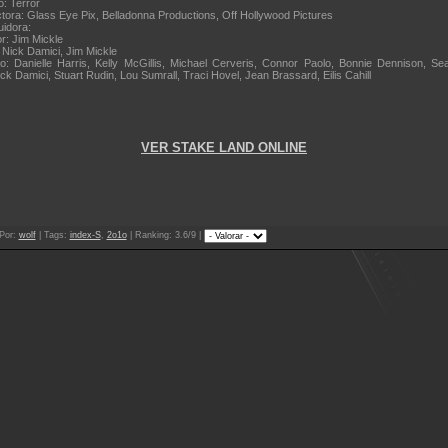
: Terror
tora: Glass Eye Pix, Belladonna Productions, Off Hollywood Pictures
uidora:
or: Jim Mickle
 Nick Damici, Jim Mickle
o: Danielle Harris, Kelly McGillis, Michael Cerveris, Connor Paolo, Bonnie Dennison, S
 Damici, Stuart Rudin, Lou Sumrall, Traci Hovel, Jean Brassard, Eilis Cahill
VER STAKE LAND ONLINE
Por
:
wolf
|
Tags
:
index-S
,
2o1o
|
Ranking
: 3.6/9 |