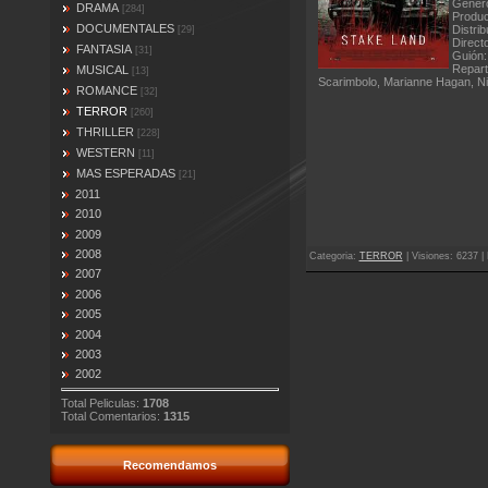
Genero
DRAMA
[284]
Produc
DOCUMENTALES
Distrib
[29]
Direct
FANTASIA
[31]
Guión:
Repart
MUSICAL
[13]
Scarimbolo, Marianne Hagan, Nick
ROMANCE
[32]
TERROR
[260]
THRILLER
[228]
WESTERN
[11]
MAS ESPERADAS
[21]
2011
2010
2009
2008
Categoria
:
TERROR
|
Visiones
: 6237 |
2007
2006
2005
2004
2003
2002
Total Peliculas:
1708
Total Comentarios:
1315
Recomendamos