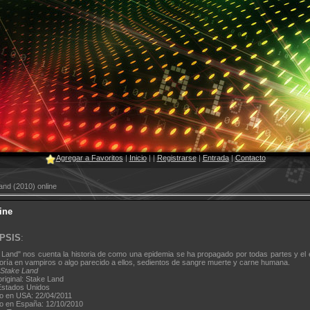
Agregar a Favoritos
|
Inicio
|
|
Registrarse
|
Entrada
|
Contacto
nd (2010) online
ine
PSIS
:
 Land" nos cuenta la historia de como una epidemia se ha propagado por todas partes y el 
oría en vampiros o algo parecido a ellos, sedientos de sangre muerte y carne humana.
Stake Land
original: Stake Land
Estados Unidos
o en USA: 22/04/2011
o en España: 12/10/2010