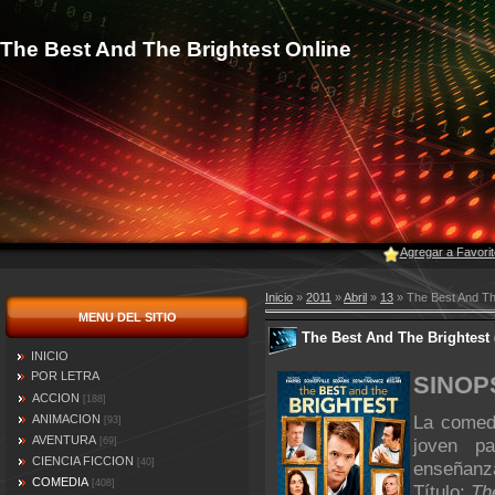
The Best And The Brightest Online
Agregar a Favori
Inicio
»
2011
»
Abril
»
13
» The Best And The
MENU DEL SITIO
The Best And The Brightest 
INICIO
POR LETRA
SINOP
ACCION
[188]
La comedi
ANIMACION
[93]
AVENTURA
joven p
[69]
CIENCIA FICCION
[40]
enseñanza
COMEDIA
[408]
Título:
Th