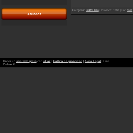
Categoria
:
COMEDIA
|
Visiones
: 1583 |
Por
:
wolf
Afiliados
Hacer un
sitio web gratis
con
uCoz
|
Politica de privacidad
|
Aviso Legal
| Cine
Online ©