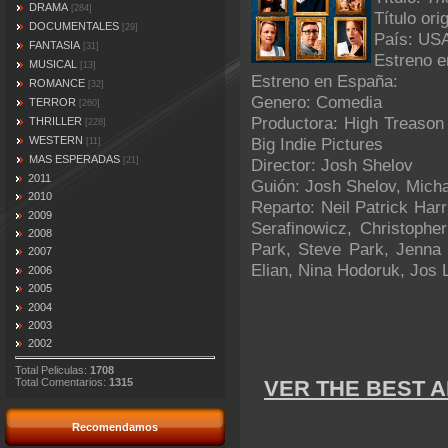
DRAMA
[284]
Título ori
DOCUMENTALES
[29]
País: US
FANTASIA
[31]
Estreno e
MUSICAL
[13]
Estreno en España:
ROMANCE
[32]
Genero: Comedia
TERROR
[260]
Productora: High Treason 
THRILLER
[228]
WESTERN
Big Indie Pictures
[11]
MAS ESPERADAS
[21]
Director: Josh Shelov
2011
Guión: Josh Shelov, Mich
2010
Reparto: Neil Patrick Har
2009
Serafinowicz, Christophe
2008
Park, Steve Park, Jenna 
2007
Elian, Nina Hodoruk, Jos 
2006
2005
2004
2003
2002
Total Peliculas:
1708
VER THE BEST A
Total Comentarios:
1315
Recomendamos