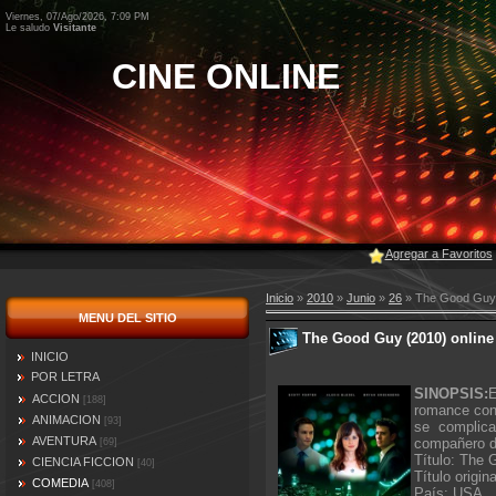
Viernes, 07/Ago/2026, 7:09 PM
Le saludo
Visitante
CINE ONLINE
Agregar a Favoritos
Inicio
»
2010
»
Junio
»
26
» The Good Guy 
MENU DEL SITIO
The Good Guy (2010) online
INICIO
POR LETRA
SINOPSIS:
E
ACCION
[188]
romance con 
ANIMACION
[93]
se complica
AVENTURA
compañero d
[69]
Título: The
CIENCIA FICCION
[40]
Título origin
COMEDIA
[408]
País: USA