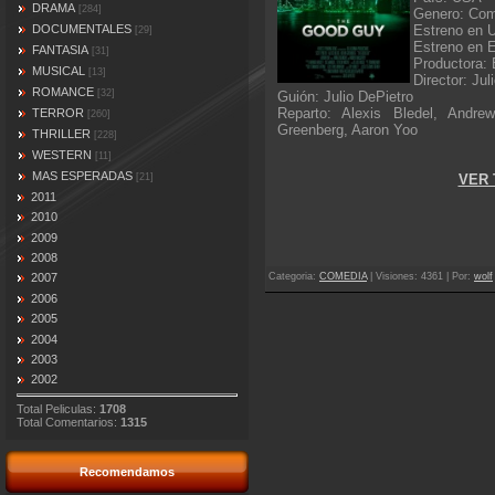
DRAMA
[284]
Genero: Co
Estreno en 
DOCUMENTALES
[29]
Estreno en 
FANTASIA
[31]
Productora: 
MUSICAL
[13]
Director: Jul
ROMANCE
[32]
Guión: Julio DePietro
Reparto: Alexis Bledel, Andr
TERROR
[260]
Greenberg, Aaron Yoo
THRILLER
[228]
WESTERN
[11]
MAS ESPERADAS
VER 
[21]
2011
2010
2009
2008
Categoria
:
COMEDIA
|
Visiones
: 4361 |
Por
:
wolf
2007
2006
2005
2004
2003
2002
Total Peliculas:
1708
Total Comentarios:
1315
Recomendamos