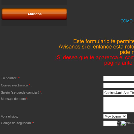
Afiliados
COMO 
Tu nombre
*
:
Correo electrónico
*
:
Sujeto (se puede cambiar)
*
:
Mensaje de texto
*
:
Vota el sitio:
Codigo de seguridad
*
: