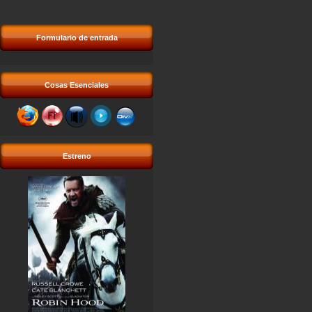
Formulario de entrada
Cosas Esenciales
Estreno