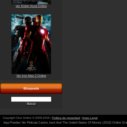
Ver Robin Hood Online
Ver Iron Man 2 Online
Búsqueda
Copyright Cine Online © 2009-2026 |
Politica de privacidad
|
Aviso Legal
Aqui Puedes Ver Pelicula Casino Jack And The United States Of Money (2010) Online Grat