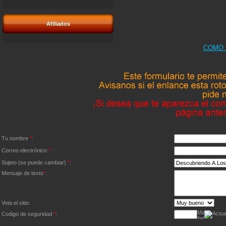
Afiliados
COMO 
Tu nombre
*
:
Correo electrónico
*
:
Sujeto (se puede cambiar)
*
:
Mensaje de texto
*
:
Vota el sitio:
Codigo de seguridad
*
: