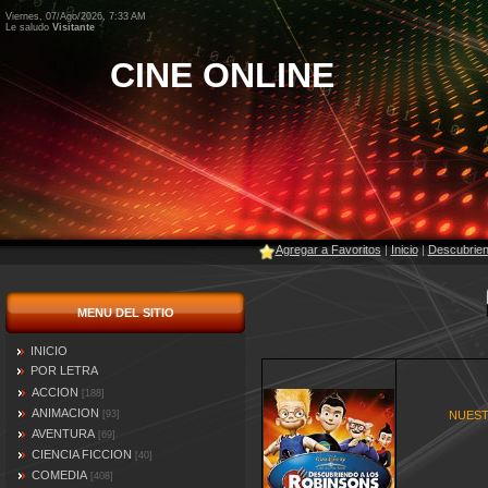
Viernes, 07/Ago/2026, 7:33 AM
Le saludo
Visitante
CINE ONLINE
Agregar a Favoritos
|
Inicio
|
Descubrien
MENU DEL SITIO
INICIO
POR LETRA
ACCION
[188]
ANIMACION
[93]
NUEST
AVENTURA
[69]
CIENCIA FICCION
[40]
COMEDIA
[408]