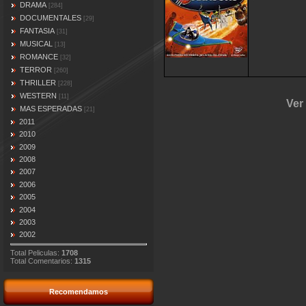
DRAMA
[284]
DOCUMENTALES
[29]
FANTASIA
[31]
MUSICAL
[13]
ROMANCE
[32]
TERROR
[260]
THRILLER
[228]
WESTERN
[11]
Ver
MAS ESPERADAS
[21]
2011
2010
2009
2008
2007
2006
2005
2004
2003
2002
Total Peliculas:
1708
Total Comentarios:
1315
Recomendamos