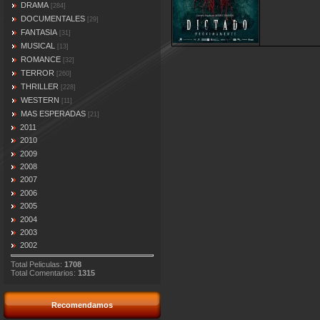
DRAMA
[284]
DOCUMENTALES
[29]
FANTASIA
[31]
MUSICAL
[13]
ROMANCE
[32]
TERROR
[260]
THRILLER
[228]
WESTERN
[11]
MAS ESPERADAS
[21]
2011
2010
2009
2008
2007
2006
2005
2004
2003
2002
Total Peliculas:
1708
Total Comentarios:
1315
Recomendamos