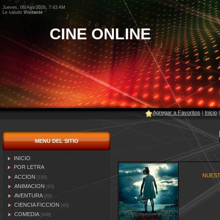
Jueves, 06/Ago/2026, 7:43 AM
Le saludo
Visitante
CINE ONLINE
Agregar a Favoritos
|
Inicio
MENU DEL SITIO
INICIO
POR LETRA
NUEST
ACCION
[188]
ANIMACION
[93]
AVENTURA
[69]
CIENCIA FICCION
[40]
COMEDIA
[408]