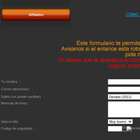
COMO 
Afiliados
Tu nombre
*
:
Correo electrónico
*
:
Sujeto (se puede cambiar)
*
:
Mensaje de texto
*
:
Vota el sitio:
Codigo de seguridad
*
: