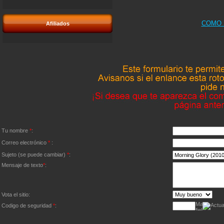
COMO 
Afiliados
Tu nombre
*
:
Correo electrónico
*
:
Sujeto (se puede cambiar)
*
:
Mensaje de texto
*
:
Vota el sitio:
Codigo de seguridad
*
: