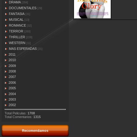
DRAMA
[284]
DOCUMENTALES
[29]
FANTASIA
[31]
MUSICAL
[13]
ROMANCE
[32]
TERROR
[260]
THRILLER
[228]
WESTERN
[11]
MAS ESPERADAS
[21]
2011
2010
2009
2008
2007
2006
2005
2004
2003
2002
Total Peliculas:
1708
Total Comentarios:
1315
Recomendamos