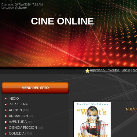
Domingo, 09/Ago/2026, 7:18 AM
Le saludo
Visitante
CINE ONLINE
Agregar a Favoritos
|
Inicio
|
Mo
MENU DEL SITIO
INICIO
POR LETRA
NUEST
ACCION
[188]
ANIMACION
[93]
AVENTURA
[69]
CIENCIA FICCION
[40]
COMEDIA
[408]