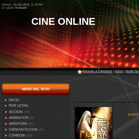
Sábado, 08/Ago/2026, 11:49 AM
Le saludo
Visitante
CINE ONLINE
Agregar a Favoritos
|
Inicio
|
Nude Nu
MENU DEL SITIO
INICIO
POR LETRA
ACCION
[188]
NUEST
ANIMACION
[93]
AVENTURA
[69]
CIENCIA FICCION
[40]
COMEDIA
[408]