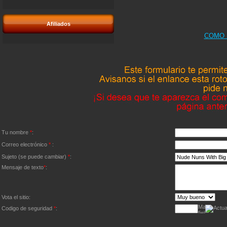
Afiliados
COMO 
Tu nombre
*
:
Correo electrónico
*
:
Sujeto (se puede cambiar)
*
:
Mensaje de texto
*
:
Vota el sitio:
Codigo de seguridad
*
: