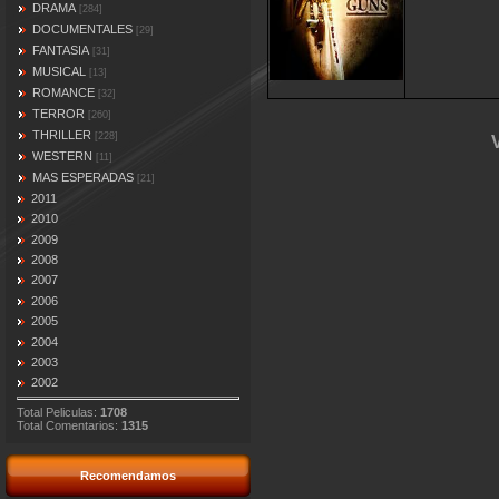
DRAMA
[284]
DOCUMENTALES
[29]
FANTASIA
[31]
MUSICAL
[13]
ROMANCE
[32]
TERROR
[260]
THRILLER
[228]
WESTERN
[11]
MAS ESPERADAS
[21]
2011
2010
2009
2008
2007
2006
2005
2004
2003
2002
Total Peliculas:
1708
Total Comentarios:
1315
Recomendamos