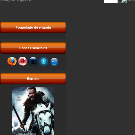
Codigo de seguridad
*
:
Formulario de entrada
Cosas Esenciales
Estreno