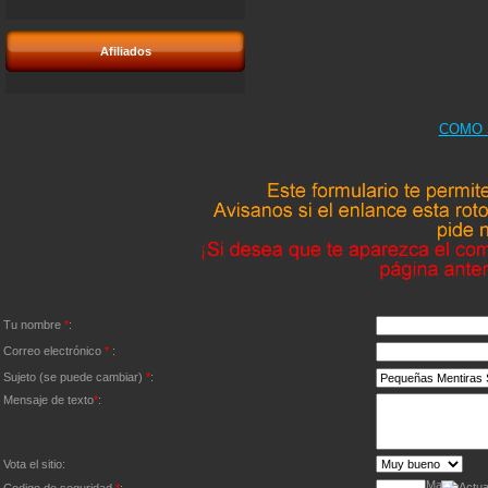
Afiliados
COMO 
Tu nombre
*
:
Correo electrónico
*
:
Sujeto (se puede cambiar)
*
:
Mensaje de texto
*
:
Vota el sitio: