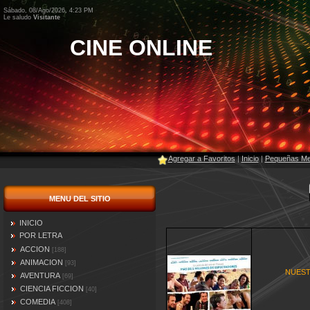
Sábado, 08/Ago/2026, 4:23 PM
Le saludo
Visitante
CINE ONLINE
Agregar a Favoritos
|
Inicio
|
Pequeñas Men
MENU DEL SITIO
INICIO
POR LETRA
ACCION
[188]
ANIMACION
[93]
NUEST
AVENTURA
[69]
CIENCIA FICCION
[40]
COMEDIA
[408]