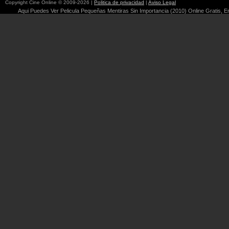
Copyright Cine Online © 2009-2026 |
Politica de privacidad
|
Aviso Legal
Aqui Puedes Ver Pelicula Pequeñas Mentiras Sin Importancia (2010) Online Gratis, En