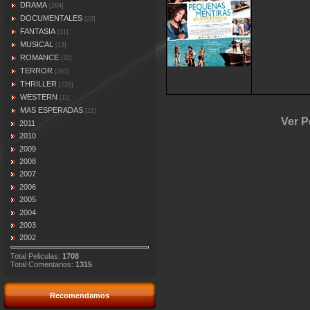
DRAMA
[284]
DOCUMENTALES
[29]
FANTASIA
[31]
MUSICAL
[13]
ROMANCE
[32]
TERROR
[260]
THRILLER
[228]
WESTERN
[11]
MAS ESPERADAS
[21]
Ver P
2011
2010
2009
2008
2007
2006
2005
2004
2003
2002
Total Peliculas:
1708
Total Comentarios:
1315
Recomendamos