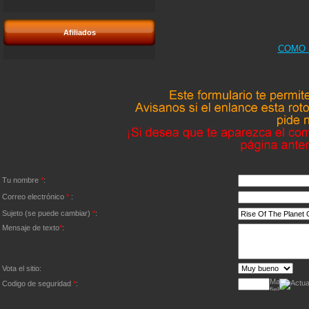
Afiliados
COMO 
Tu nombre
*
:
Correo electrónico
*
:
Sujeto (se puede cambiar)
*
:
Mensaje de texto
*
:
Vota el sitio:
Codigo de seguridad
*
: