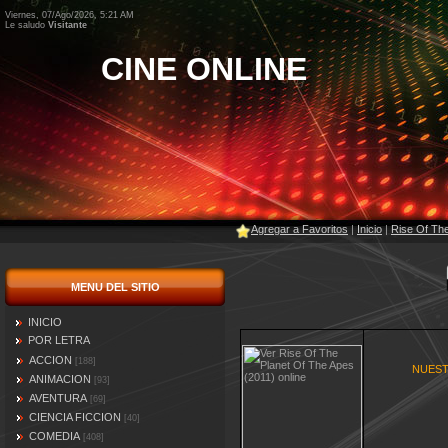
Viernes, 07/Ago/2026, 5:21 AM
Le saludo
Visitante
CINE ONLINE
Agregar a Favoritos
|
Inicio
|
Rise Of The
MENU DEL SITIO
INICIO
POR LETRA
ACCION
[188]
NUEST
ANIMACION
[93]
AVENTURA
[69]
CIENCIA FICCION
[40]
COMEDIA
[408]