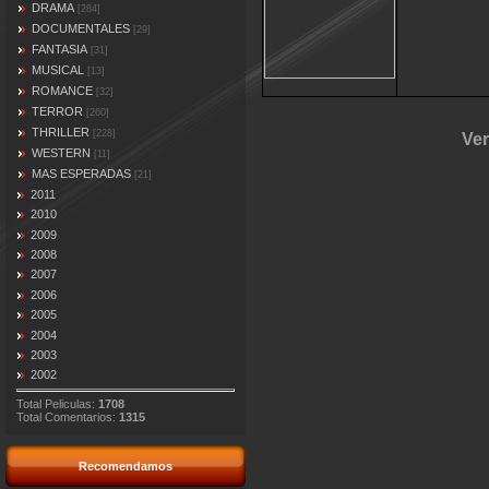
DRAMA
[284]
DOCUMENTALES
[29]
FANTASIA
[31]
MUSICAL
[13]
ROMANCE
[32]
TERROR
[260]
THRILLER
[228]
Ver
WESTERN
[11]
MAS ESPERADAS
[21]
2011
2010
2009
2008
2007
2006
2005
2004
2003
2002
Total Peliculas:
1708
Total Comentarios:
1315
Recomendamos