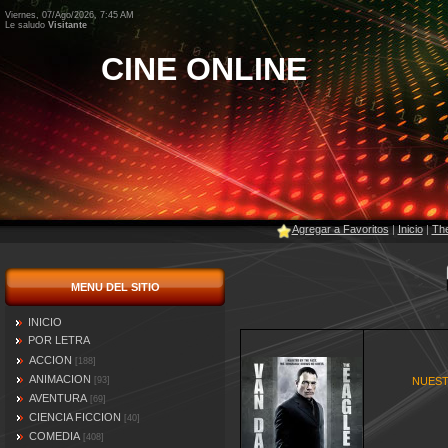
Viernes, 07/Ago/2026, 7:45 AM
Le saludo
Visitante
CINE ONLINE
Agregar a Favoritos
|
Inicio
|
The
MENU DEL SITIO
INICIO
POR LETRA
ACCION
[188]
ANIMACION
[93]
NUEST
AVENTURA
[69]
CIENCIA FICCION
[40]
COMEDIA
[408]