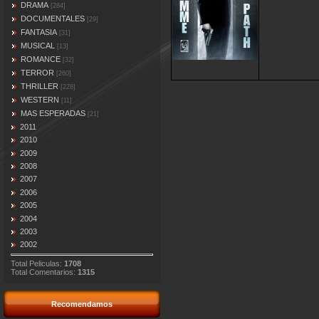
DRAMA
[284]
DOCUMENTALES
[29]
FANTASIA
[31]
MUSICAL
[13]
ROMANCE
[32]
TERROR
[260]
THRILLER
[228]
WESTERN
[11]
MAS ESPERADAS
[21]
2011
2010
2009
2008
2007
2006
2005
2004
2003
2002
Total Peliculas:
1708
Total Comentarios:
1315
Recomendamos