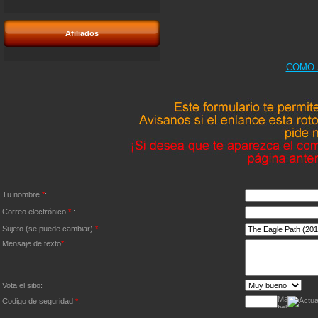
Afiliados
COMO 
Tu nombre
*
:
Correo electrónico
*
:
Sujeto (se puede cambiar)
*
:
Mensaje de texto
*
:
Vota el sitio:
Codigo de seguridad
*
: