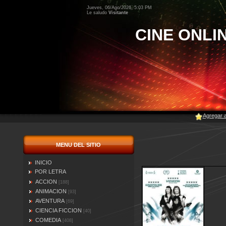
Jueves, 06/Ago/2026, 5:03 PM
Le saludo
Visitante
CINE ONLI
Agregar a
MENU DEL SITIO
INICIO
POR LETRA
ACCION
[188]
ANIMACION
[93]
AVENTURA
[69]
CIENCIA FICCION
[40]
COMEDIA
[408]