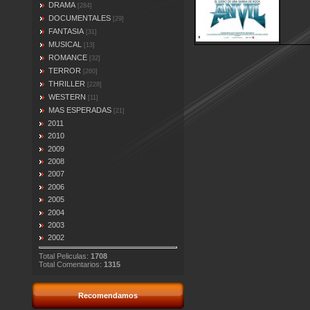
DRAMA
[284]
DOCUMENTALES
[29]
FANTASIA
[31]
MUSICAL
[13]
ROMANCE
[32]
TERROR
[260]
THRILLER
[228]
WESTERN
[11]
MAS ESPERADAS
[21]
2011
2010
2009
2008
2007
2006
2005
2004
2003
2002
Total Peliculas:
1708
Total Comentarios:
1315
Recomendamos