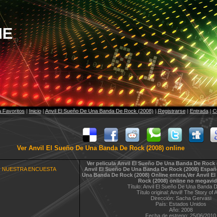
NE
 Favoritos
|
Inicio
|
Anvil El Sueño De Una Banda De Rock (2008)
|
Registrarse
|
Entrada
|
C
Ver Anvil El Sueño De Una Banda De Rock (2008) online
Ver pelicula Anvil El Sueño De Una Banda De Rock (
NUESTRA ENCUESTA
Anvil El Sueño De Una Banda De Rock (2008)
Españ
Una Banda De Rock (2008)
Online entera,Ver
Anvil E
Rock (2008)
online no megavi
Título: Anvil El Sueño De Una Banda 
Título original: Anvil! The Story of A
Dirección: Sacha Gervasi
País: Estados Unidos
Año: 2008
Fecha de estreno: 25/06/2010