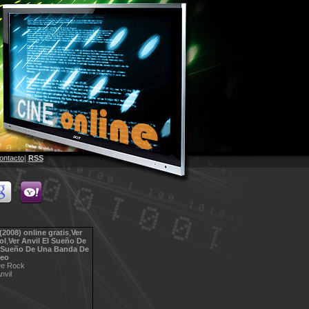
ontacto
|
RSS
2008) online gratis
,
Ver
ol
,
Ver
Anvil El Sueño De
l Sueño De Una Banda De
deo
De Rock
nvil