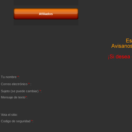
Afiliados
Tu nombre
*
:
Correo electrónico
*
:
Sujeto (se puede cambiar)
*
:
Mensaje de texto
*
:
Vota el sitio:
Codigo de seguridad
*
: