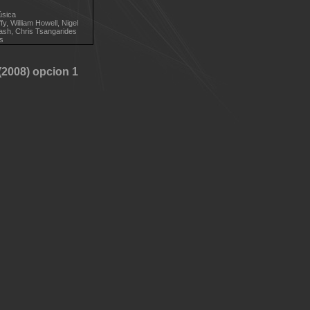
úsica
y, William Howell, Nigel
ash, Chris Tsangarides
ns
2008) opcion 1