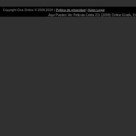
Copyright Cine Online © 2009-2026 |
Politica de privacidad
|
Aviso Legal
Aqui Puedes Ver Pelicula Celda 211 (2009) Online Gratis, En