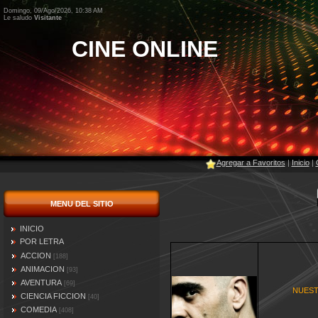
Domingo, 09/Ago/2026, 10:38 AM
Le saludo
Visitante
CINE ONLINE
Agregar a Favoritos
|
Inicio
|
MENU DEL SITIO
INICIO
POR LETRA
ACCION
[188]
ANIMACION
[93]
AVENTURA
[69]
NUEST
CIENCIA FICCION
[40]
COMEDIA
[408]