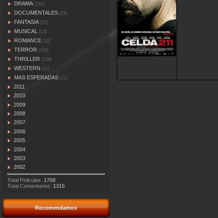
DRAMA
[284]
DOCUMENTALES
[29]
FANTASIA
[31]
MUSICAL
[13]
ROMANCE
[32]
TERROR
[260]
THRILLER
[228]
WESTERN
[11]
MAS ESPERADAS
[21]
2011
2010
2009
2008
2007
2006
2005
2004
2003
2002
Total Peliculas:
1708
Total Comentarios:
1315
Recomendamos