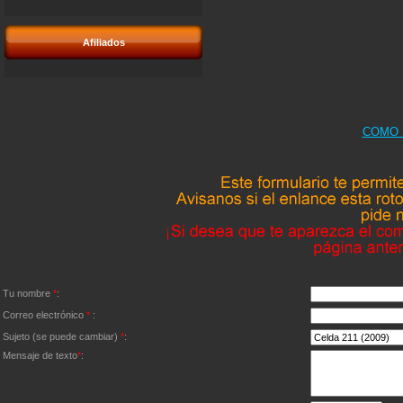
Afiliados
COMO 
Tu nombre
*
:
Correo electrónico
*
:
Sujeto (se puede cambiar)
*
:
Mensaje de texto
*
: