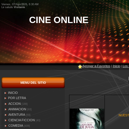
Viernes, 07/Ago/2026, 6:30 AM
Le saludo
Visitante
CINE ONLINE
Agregar a Favoritos
|
Inicio
|
Los 
MENU DEL SITIO
INICIO
POR LETRA
ACCION
[188]
ANIMACION
[93]
AVENTURA
[69]
NUEST
CIENCIA FICCION
[40]
COMEDIA
[408]