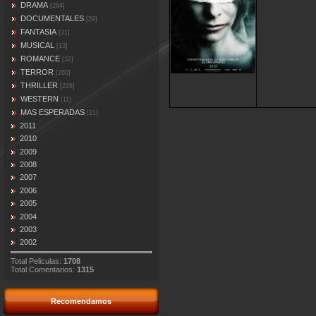
DRAMA
[284]
DOCUMENTALES
[29]
FANTASIA
[31]
MUSICAL
[13]
ROMANCE
[32]
TERROR
[260]
THRILLER
[228]
WESTERN
[11]
MAS ESPERADAS
[21]
2011
2010
2009
2008
2007
2006
2005
2004
2003
2002
Total Peliculas:
1708
Total Comentarios:
1315
Recomendamos