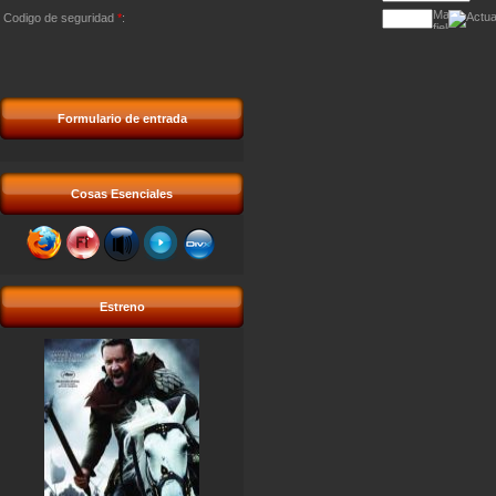
Codigo de seguridad
*
:
Formulario de entrada
Cosas Esenciales
Estreno