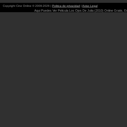
Copyright Cine Online © 2009-2026 |
Politica de privacidad
|
Aviso Legal
Aqui Puedes Ver Pelicula Los Ojos De Julia (2010) Online Gratis, En