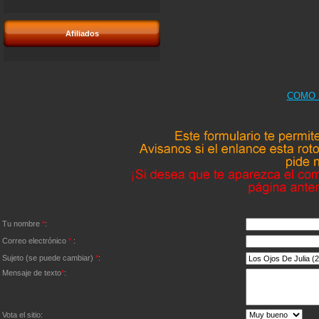
Afiliados
COMO 
Tu nombre
*
:
Correo electrónico
*
:
Sujeto (se puede cambiar)
*
:
Mensaje de texto
*
:
Vota el sitio: