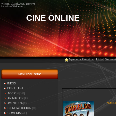
Viernes, 07/Ago/2026, 1:50 PM
Le saludo
Visitante
CINE ONLINE
Agregar a Favoritos
|
Inicio
|
Bienveni
MENU DEL SITIO
INICIO
POR LETRA
ACCION
[188]
ANIMACION
[93]
NUEST
AVENTURA
[69]
CIENCIA FICCION
[40]
COMEDIA
[408]