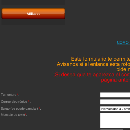
Afiliados
COMO 
Tu nombre
*
:
Correo electrónico
*
:
Sujeto (se puede cambiar)
*
:
Mensaje de texto
*
: