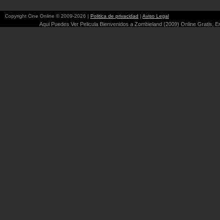
Copyright Cine Online © 2009-2026 |
Politica de privacidad
|
Aviso Legal
Aqui Puedes Ver Pelicula Bienvenidos a Zombieland (2009) Online Gratis, En