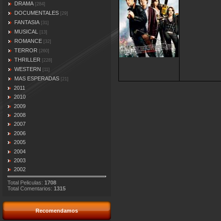
DRAMA
[284]
DOCUMENTALES
[29]
FANTASIA
[31]
MUSICAL
[13]
ROMANCE
[32]
TERROR
[260]
THRILLER
[228]
WESTERN
[11]
MAS ESPERADAS
[21]
2011
2010
2009
2008
2007
2006
2005
2004
2003
2002
Total Peliculas:
1708
Total Comentarios:
1315
Recomendamos