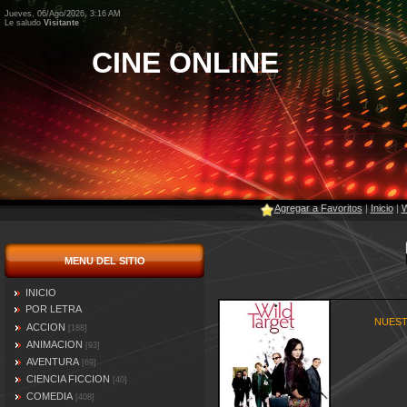
Jueves, 06/Ago/2026, 3:16 AM
Le saludo
Visitante
CINE ONLINE
Agregar a Favoritos
|
Inicio
|
W
MENU DEL SITIO
INICIO
POR LETRA
NUEST
ACCION
[188]
ANIMACION
[93]
AVENTURA
[69]
CIENCIA FICCION
[40]
COMEDIA
[408]