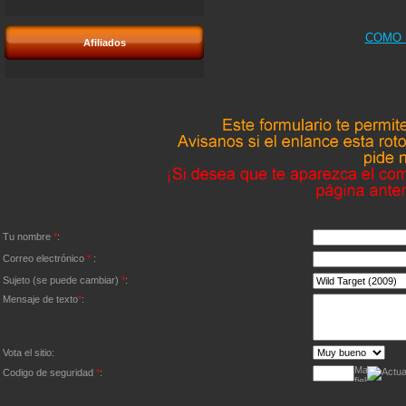
COMO 
Afiliados
Tu nombre
*
:
Correo electrónico
*
:
Sujeto (se puede cambiar)
*
:
Mensaje de texto
*
:
Vota el sitio:
Codigo de seguridad
*
: