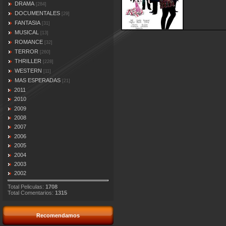
DRAMA
[284]
DOCUMENTALES
[29]
FANTASIA
[31]
MUSICAL
[13]
ROMANCE
[32]
TERROR
[260]
THRILLER
[228]
WESTERN
[11]
MAS ESPERADAS
[21]
2011
2010
2009
2008
2007
2006
2005
2004
2003
2002
Total Peliculas:
1708
Total Comentarios:
1315
Recomendamos